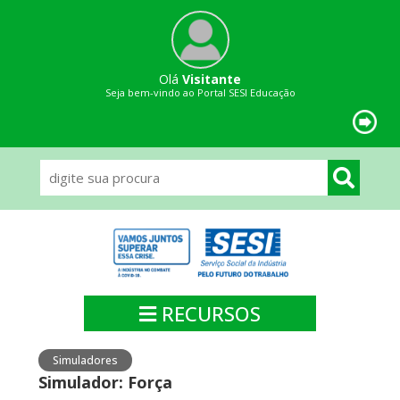
Olá
Visitante
Seja bem-vindo ao Portal SESI Educação
RECURSOS
Simuladores
Simulador: Força