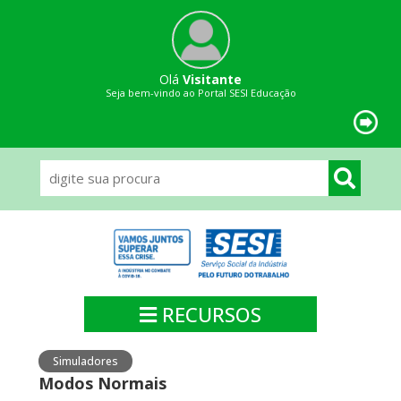
Olá
Visitante
Seja bem-vindo ao Portal SESI Educação
RECURSOS
Simuladores
Modos Normais