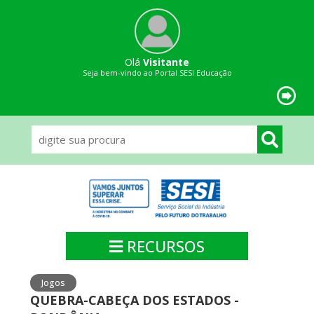
Olá
Visitante
Seja bem-vindo ao Portal SESI Educação
RECURSOS
Jogos
QUEBRA-CABEÇA DOS ESTADOS -