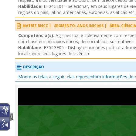
respeito à biodiversidade e ao outro, sem preconceitos de 
Habilidade:
EF04GE01 - Selecionar, em seus lugares de vivê
regiões do país, latino-americanas, europeias, asiáticas etc
MATRIZ BNCC |
SEGMENTO: ANOS INICIAIS |
ÁREA: CIÊNCI
Competência(s):
Agir pessoal e coletivamente com respeit
com base em princípios éticos, democráticos, sustentáveis e
Habilidade:
EF04GE05 - Distinguir unidades político-adminis
localizando seus lugares de vivência.
DESCRIÇÃO
Monte as telas a seguir, elas representam informações do r