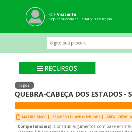
Olá
Visitante
Seja bem-vindo ao Portal SESI Educação
RECURSOS
Jogos
QUEBRA-CABEÇA DOS ESTADOS - 
MATRIZ BNCC |
SEGMENTO: ANOS INICIAIS |
ÁREA: CIÊNCI
Competência(s):
Construir argumentos com base em infor