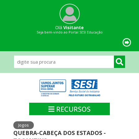
Olá
Visitante
Seja bem-vindo ao Portal SESI Educação
RECURSOS
Jogos
QUEBRA-CABEÇA DOS ESTADOS -