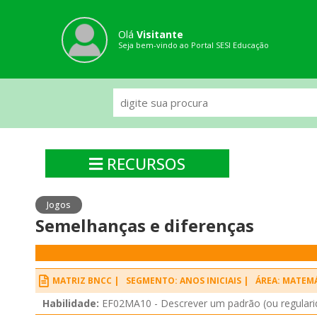
Olá
Visitante
Seja bem-vindo ao Portal SESI Educação
RECURSOS
Jogos
Semelhanças e diferenças
MATRIZ BNCC |
SEGMENTO: ANOS INICIAIS |
ÁREA: MATEM
Habilidade:
EF02MA10 - Descrever um padrão (ou regularida