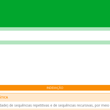
INDEXAÇÃO
ÁTICA
de) de sequências repetitivas e de sequências recursivas, por meio