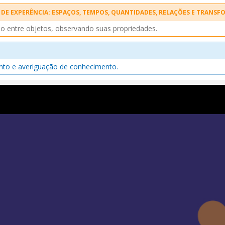
DE EXPERÊNCIA: ESPAÇOS, TEMPOS, QUANTIDADES, RELAÇÕES E TRANS
o entre objetos, observando suas propriedades.
ento e averiguação de conhecimento.